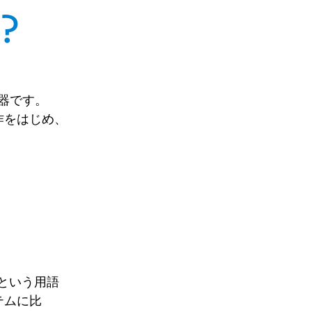
？
機器です。
作をはじめ、
™」という用語
ステムに比