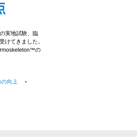
点
多くの実地試験、臨
受けてきました。
skeleton™の
能力の向上
•