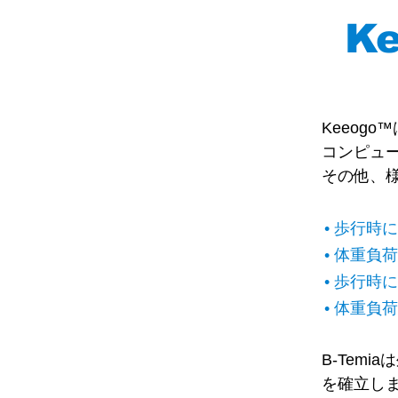
K
Keeog
コンピュ
その他、
• 歩行
• 体重
• 歩行
• 体重
B-Temi
を確立しま