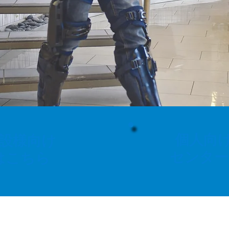
個人向
設様向け
センタ
ー
はこちら