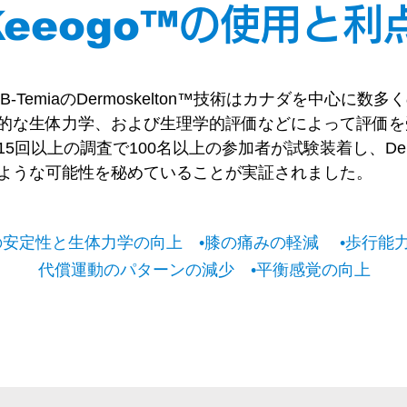
Keeogo™
の使用と利
B-TemiaのDermoskelton™技術はカナダを中⼼に数
的な⽣体⼒学、および⽣理学的評価などによって評価を
5回以上の調査で100名以上の参加者が試験装着し、Dermo
ような可能性を秘めていることが実証されました。
の安定性と生体力学の向上 •
膝の痛みの軽減
•歩行
代償運動のパターンの減少 •平衡感覚の向上