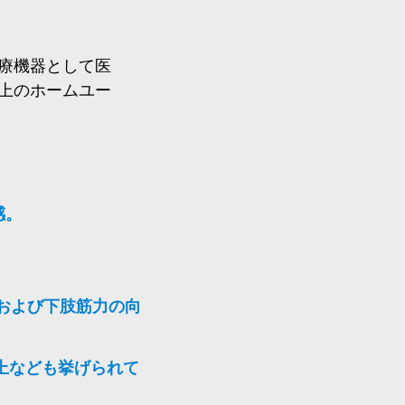
Ⅰ医療機器として医
以上のホームユー
感。
および下肢筋力の向
上なども挙げられ
て