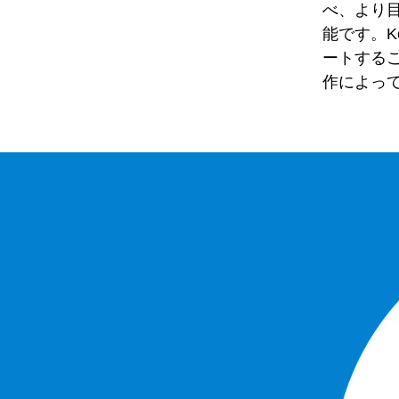
べ、より
能です。K
ートする
作によっ